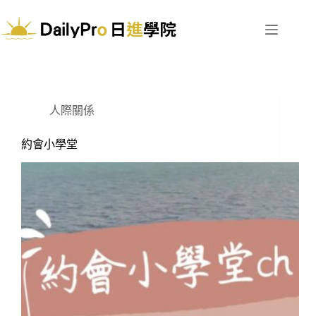
跳
至
主
要
內
容
人際關係
約會小學堂