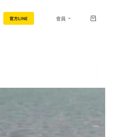
官方LINE
會員
購
物
車