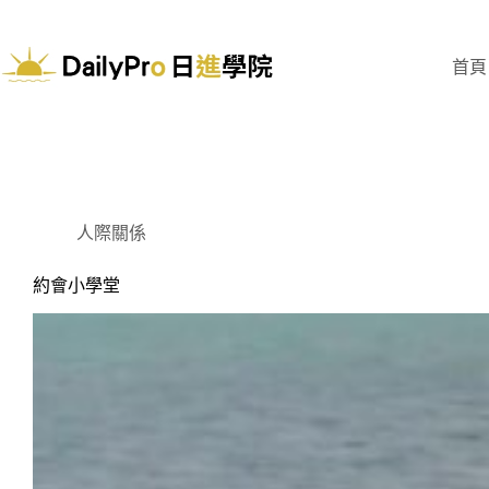
跳
至
主
首頁
要
內
容
人際關係
約會小學堂