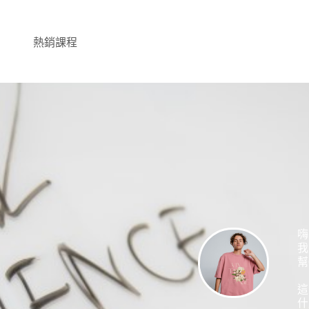
熱銷課程
嗨
我
幫
這
什