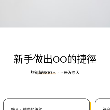
新手做出OO的捷徑
熱銷
超過OO人
，不是沒原因
錄音、編曲的細節
錄