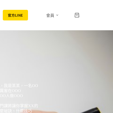
官方LINE
會員
，我是某某，一名OO
厲害在OOO
OO人做OOO
門課將讓你掌握XX的
麼祕訣、什麼技巧