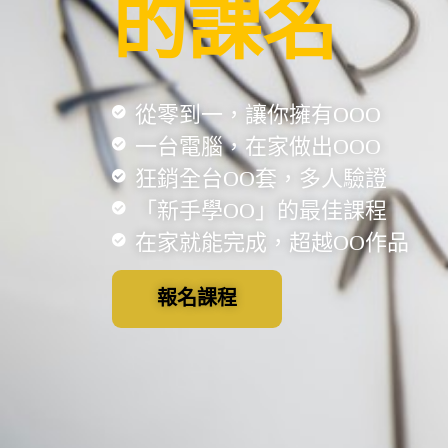
的課名
從零到一，讓你擁有OOO
一台電腦，在家做出OOO
狂銷全台OO套，多人驗證
「新手學OO」的最佳課程
在家就能完成，超越OO作品
報名課程