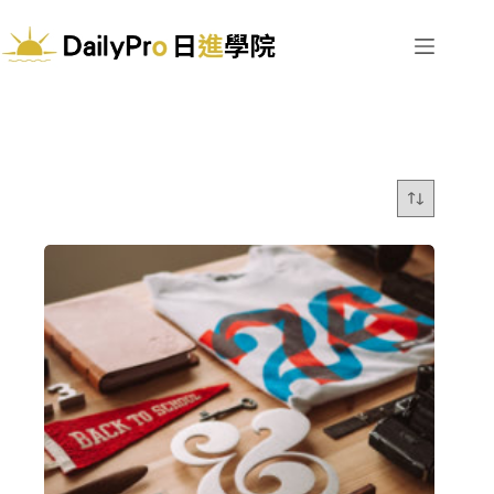
跳
至
主
要
內
容