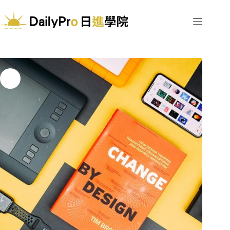
跳
至
主
要
內
容