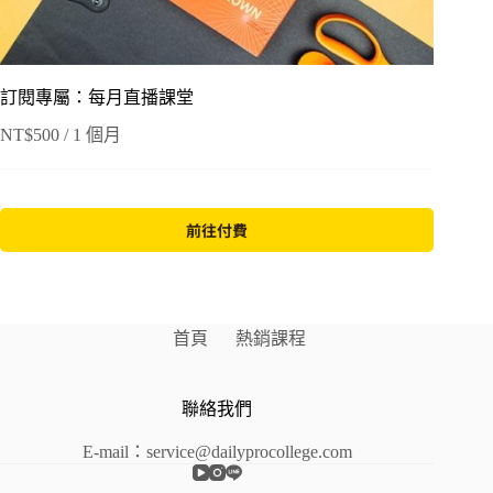
訂閱專屬：每月直播課堂
NT$
500
/ 1 個月
前往付費
A
l
t
e
首頁
熱銷課程
r
n
a
t
聯絡我們
i
v
E-mail：service@dailyprocollege.com
e
: