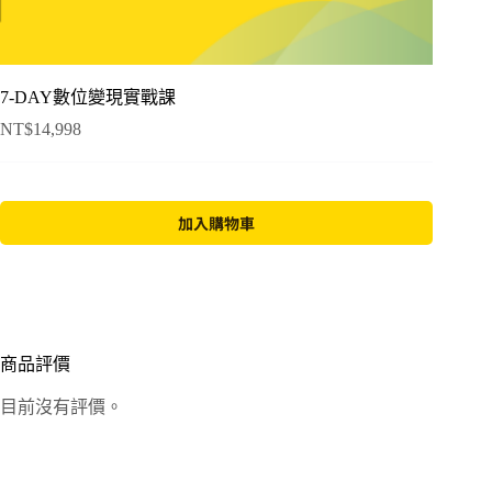
7-DAY數位變現實戰課
NT$
14,998
加入購物車
A
l
t
e
r
n
商品評價
a
t
目前沒有評價。
i
v
e
: