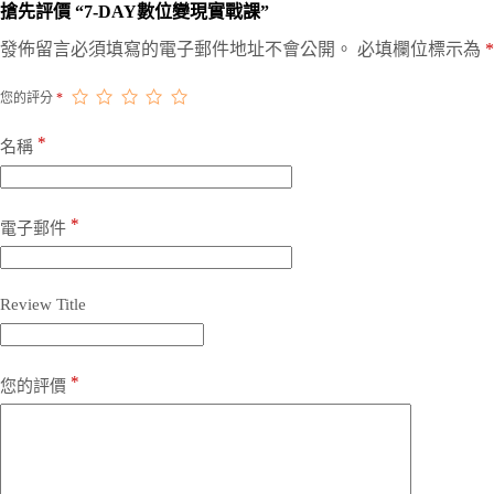
搶先評價 “7-DAY數位變現實戰課”
A
發佈留言必須填寫的電子郵件地址不會公開。
必填欄位標示為
*
l
t
您的評分
*
e
r
*
n
名稱
a
t
i
v
*
電子郵件
e
:
Review Title
*
您的評價