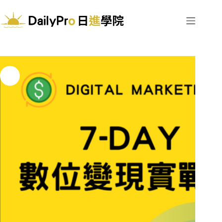
跳
至
主
要
內
容